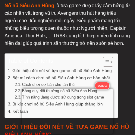
Nổ hũ Siêu Anh Hùng
là tựa game được lấy cảm hứng từ
các nhân vật trong vũ trụ Avengers thu hút hàng triệu
người chơi trải nghiệm mỗi ngày. Siêu phẩm mang tới
những biểu tượng quen thuộc như: Người nhện, Captain
America, Thor Hulk,… TR88 cũng tích hợp nhiều tính năng
hiện đại giúp quá trình săn thưởng trở nên suôn sẻ hơn.
Table of Contents
Giới thiệu đôi nét về tựa game nổ hũ Siêu Anh Hùng
Bật mí cách chơi nổ hũ Siêu Anh Hùng cơ bản nhất
Cách chơi cơ bản cho tân thủ
ĐÓNG
Bảng quy đổi thưởng nổ hũ Siêu Anh Hùng
Tính năng đang được sử dụng trong slot game
Bí kíp chơi nổ hũ Siêu Anh Hùng giúp thắng lớn
Kết luận
GIỚI THIỆU ĐÔI NÉT VỀ TỰA GAME NỔ HŨ
SIÊU ANH HÙNG