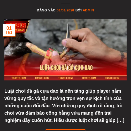
ĐĂNG VÀO
01/01/2026
BỞI
ADMIN
01
Th1
Luật chơi đá gà cựa dao là nền tảng giúp player nắm
vững quy tắc và tận hưởng trọn vẹn sự kịch tính của
những cuộc đối đầu. Với những quy định rõ ràng, trò
chơi vừa đảm bảo công bằng vừa mang đến trải
nghiệm đầy cuốn hút. Hiểu được luật chơi sẽ giúp […]