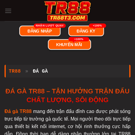
Bỏ
qua
nội
dung
ĐĂNG NHẬP
ĐĂNG KÝ
KHUYẾN MÃI
TR88
»
ĐÁ GÀ
ĐÁ GÀ TR88 – TẬN HƯỞNG TRẬN ĐẤU
CHẤT LƯỢNG, SÔI ĐỘNG
Đá gà TR88
mang đến trận đấu đỉnh cao được phát sóng
trực tiếp từ trường gà quốc tế. Mọi người theo dõi trực tiếp
qua thiết bị kết nối internet, cơ hội rinh thưởng cực hấp
dẫn. Đồng thời bạn dễ dàng nhận thưởng lớn tại TR88