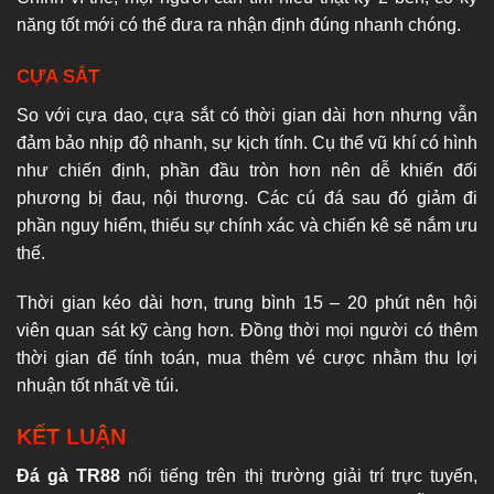
năng tốt mới có thể đưa ra nhận định đúng nhanh chóng.
CỰA SẮT
So với cựa dao, cựa sắt có thời gian dài hơn nhưng vẫn
đảm bảo nhịp độ nhanh, sự kịch tính. Cụ thể vũ khí có hình
như chiến định, phần đầu tròn hơn nên dễ khiến đối
phương bị đau, nội thương. Các cú đá sau đó giảm đi
phần nguy hiểm, thiếu sự chính xác và chiến kê sẽ nắm ưu
thế.
Thời gian kéo dài hơn, trung bình 15 – 20 phút nên hội
viên quan sát kỹ càng hơn. Đồng thời mọi người có thêm
thời gian để tính toán, mua thêm vé cược nhằm thu lợi
nhuận tốt nhất về túi.
KẾT LUẬN
Đá gà TR88
nổi tiếng trên thị trường giải trí trực tuyến,