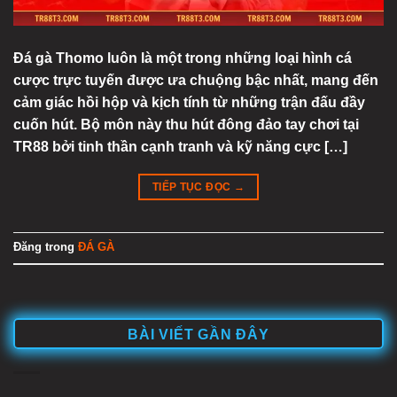
Đá gà Thomo luôn là một trong những loại hình cá
cược trực tuyến được ưa chuộng bậc nhất, mang đến
cảm giác hồi hộp và kịch tính từ những trận đấu đầy
cuốn hút. Bộ môn này thu hút đông đảo tay chơi tại
TR88 bởi tinh thần cạnh tranh và kỹ năng cực […]
TIẾP TỤC ĐỌC
→
Đăng trong
ĐÁ GÀ
BÀI VIẾT GẦN ĐÂY