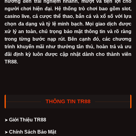
hướng đến trải nghiệm nhanh, mượt và tiện lợi cho
người chơi hiện đại. Hệ thống trò chơi bao gồm slot,
casino live, cá cược thể thao, bắn cá và xổ số với lựa
chọn đa dạng và tỷ lệ minh bạch. Mọi giao dịch được
xử lý an toàn, chú trọng bảo mật thông tin và rõ ràng
trong từng bước nạp rút. Bên cạnh đó, các chương
trình khuyến mãi như thưởng tân thủ, hoàn trả và ưu
đãi định kỳ luôn được cập nhật dành cho thành viên
TR88.
THÔNG TIN TR88
Giới Thiệu TR88
Chính Sách Bảo Mật