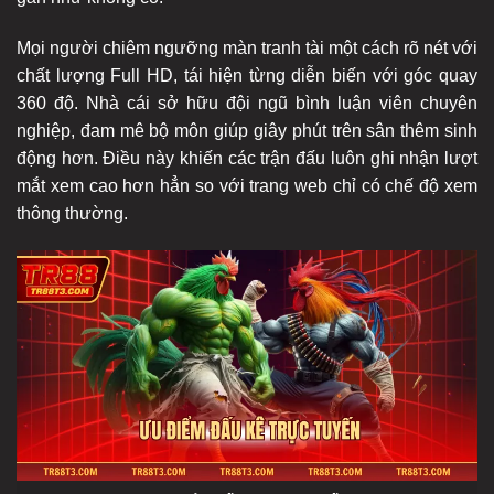
Mọi người chiêm ngưỡng màn tranh tài một cách rõ nét với
chất lượng Full HD, tái hiện từng diễn biến với góc quay
360 độ. Nhà cái sở hữu đội ngũ bình luận viên chuyên
nghiệp, đam mê bộ môn giúp giây phút trên sân thêm sinh
động hơn. Điều này khiến các trận đấu luôn ghi nhận lượt
mắt xem cao hơn hẳn so với trang web chỉ có chế độ xem
thông thường.