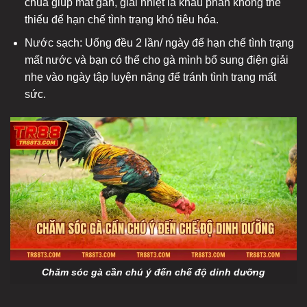
chua giúp mát gan, giải nhiệt là khẩu phần không thể
thiếu để hạn chế tình trạng khó tiêu hóa.
Nước sạch: Uống đều 2 lần/ ngày để hạn chế tình trạng
mất nước và bạn có thể cho gà mình bổ sung điện giải
nhẹ vào ngày tập luyện nặng để tránh tình trạng mất
sức.
Chăm sóc gà cần chú ý đến chế độ dinh dưỡng