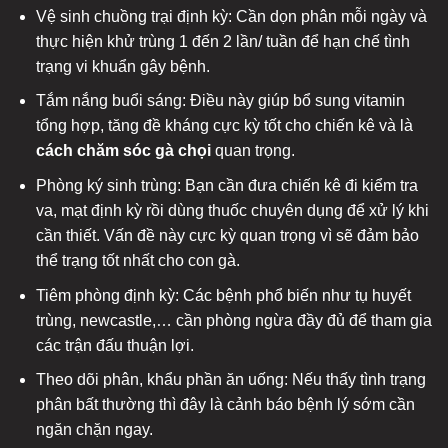
Vệ sinh chuồng trại định kỳ: Cần dọn phân mỗi ngày và
thực hiện khử trùng 1 đến 2 lần/ tuần để hạn chế tình
trạng vi khuẩn gây bệnh.
Tắm nắng buổi sáng: Điều này giúp bổ sung vitamin
tổng hợp, tăng đề kháng cực kỳ tốt cho chiến kê và là
cách chăm sóc gà chọi
quan trọng.
Phòng ký sinh trùng: Bạn cần đưa chiến kê đi kiểm tra
va, mạt định kỳ rồi dùng thuốc chuyên dụng để xử lý khi
cần thiết. Vấn đề này cực kỳ quan trọng vì sẽ đảm bảo
thể trạng tốt nhất cho con gà.
Tiêm phòng định kỳ: Các bệnh phổ biến như tụ huyết
trùng, newcastle,… cần phòng ngừa đầy đủ để tham gia
các trận đấu thuận lợi.
Theo dõi phân, khẩu phần ăn uống: Nếu thấy tình trạng
phân bất thường thì đây là cảnh báo bệnh lý sớm cần
ngăn chặn ngay.