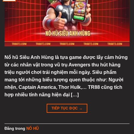
Nổ hũ Siêu Anh Hùng là tựa game được lấy cảm hứng
từ các nhân vật trong vũ trụ Avengers thu hút hàng
triệu người chơi trải nghiệm mỗi ngày. Siêu phẩm
mang tới những biểu tượng quen thuộc như: Người
nhện, Captain America, Thor Hulk,… TR88 cũng tích
hợp nhiều tính năng hiện đại […]
TIẾP TỤC ĐỌC
→
Đăng trong
NỔ HŨ