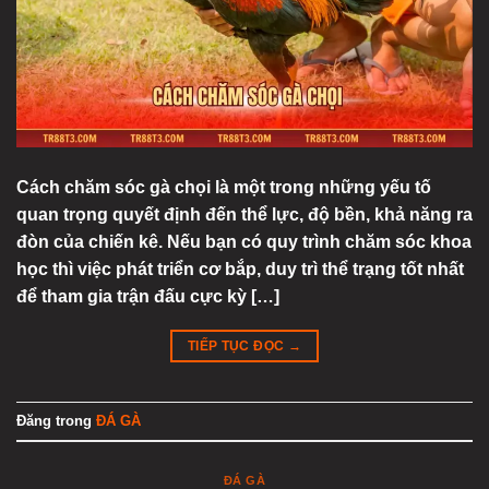
Cách chăm sóc gà chọi là một trong những yếu tố
quan trọng quyết định đến thể lực, độ bền, khả năng ra
đòn của chiến kê. Nếu bạn có quy trình chăm sóc khoa
học thì việc phát triển cơ bắp, duy trì thể trạng tốt nhất
để tham gia trận đấu cực kỳ […]
TIẾP TỤC ĐỌC
→
Đăng trong
ĐÁ GÀ
ĐÁ GÀ