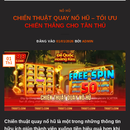
NỔ HŨ
CHIẾN THUẬT QUAY NỔ HŨ – TỐI ƯU
CHIẾN THẮNG CHO TÂN THỦ
ĐĂNG VÀO
01/01/2026
BỞI
ADMIN
01
Th1
Chiến thuật quay nổ hũ là một trong những thông tin
hữu ích giúp thành viên xuống tiền hiệu quả hơn khi