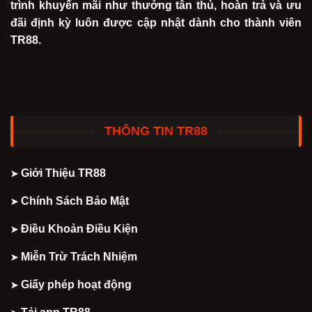
trình khuyến mãi như thưởng tân thủ, hoàn trả và ưu
đãi định kỳ luôn được cập nhật dành cho thành viên
TR88.
THÔNG TIN TR88
Giới Thiệu TR88
Chính Sách Bảo Mật
Điều Khoản Điều Kiện
Miễn Trừ Trách Nhiệm
Giấy phép hoạt động